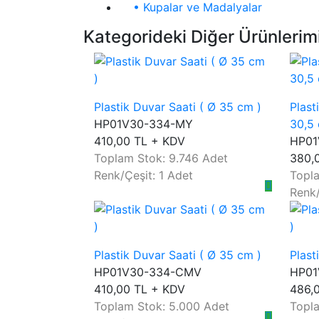
• Kupalar ve Madalyalar
Kategorideki Diğer Ürünlerim
Plastik Duvar Saati ( Ø 35 cm )
Plast
HP01V30-334-MY
30,5 
410,00 TL + KDV
HP01
Toplam Stok: 9.746 Adet
380,
Renk/Çeşit: 1 Adet
Topl
Renk/
Plastik Duvar Saati ( Ø 35 cm )
Plast
HP01V30-334-CMV
HP01
410,00 TL + KDV
486,
Toplam Stok: 5.000 Adet
Topl