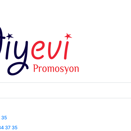
 35
34 37 35