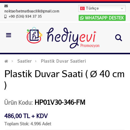
Türkçe
noktaofsetmatbaacilik@gmail.com
+90 (536) 934 37 35
WHATSAPP DESTEK
Saatler
Plastik Duvar Saatleri
Plastik Duvar Saati ( Ø 40 cm
)
HP01V30-346-FM
Ürün Kodu:
486,00 TL + KDV
Toplam Stok: 4.996 Adet