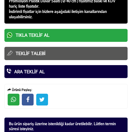
Promosyon Plastik Duvar Saati ( Ø 40 cm ) fiyatı
mız baskı ve KDV
hariç liste fiyatıdır.
İndirimli fiyatlar için bizlere aşağıdaki iletişim kanallarından
ulaşabilirsiniz.
TIKLA TEKLIF AL
TEKLIF TALEBI
ARA TEKLIF AL
Ürünü Paylaş:
Bu ürün sipariş üzerine istenildiği kadar üretilebilir. Lütfen termin
süresi isteyiniz.