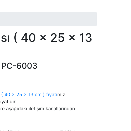
sı ( 40 x 25 x 13
1PC-6003
( 40 x 25 x 13 cm ) fiyatı
mız
iyatıdır.
lere aşağıdaki iletişim kanallarından