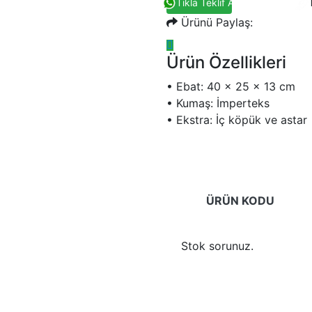
Tıkla Teklif Al
Ürünü Paylaş:
Ürün Özellikleri
• Ebat: 40 x 25 x 13 cm
• Kumaş: İmperteks
• Ekstra: İç köpük ve astar
ÜRÜN KODU
Stok sorunuz.