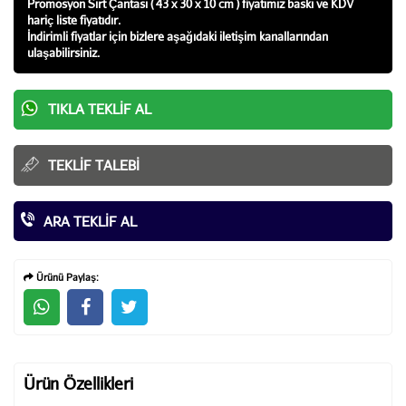
Promosyon Sırt Çantası ( 43 x 30 x 10 cm ) fiyatı
mız baskı ve KDV
hariç liste fiyatıdır.
İndirimli fiyatlar için bizlere aşağıdaki iletişim kanallarından
ulaşabilirsiniz.
TIKLA TEKLIF AL
TEKLIF TALEBI
ARA TEKLIF AL
Ürünü Paylaş:
Ürün Özellikleri