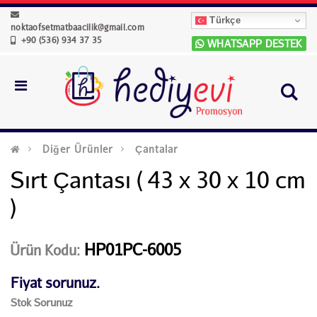
Türkçe
noktaofsetmatbaacilik@gmail.com
+90 (536) 934 37 35
WHATSAPP DESTEK
Diğer Ürünler
Çantalar
Sırt Çantası ( 43 x 30 x 10 cm
)
HP01PC-6005
Ürün Kodu:
Fiyat sorunuz.
Stok Sorunuz