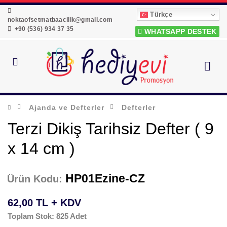
Türkçe
noktaofsetmatbaacilik@gmail.com
+90 (536) 934 37 35
WHATSAPP DESTEK
Ajanda ve Defterler
Defterler
Terzi Dikiş Tarihsiz Defter ( 9
x 14 cm )
HP01Ezine-CZ
Ürün Kodu:
62,00 TL + KDV
Toplam Stok: 825 Adet