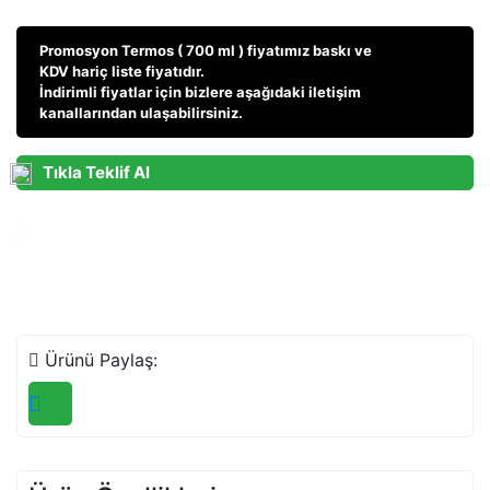
Promosyon Termos ( 700 ml ) fiyatı
mız baskı ve
KDV hariç liste fiyatıdır.
İndirimli fiyatlar için bizlere aşağıdaki iletişim
kanallarından ulaşabilirsiniz.
Tıkla Teklif Al
Teklif Talebi
Ara Teklif Al
Ürünü Paylaş: