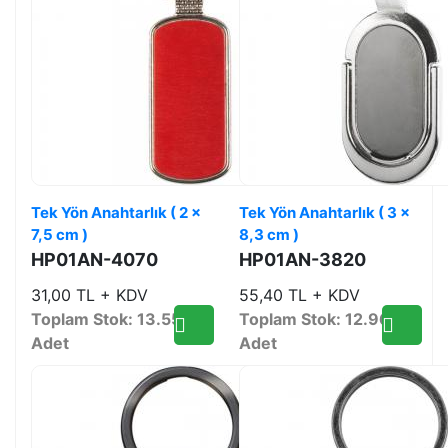
Tek Yön Anahtarlık ( 2 x
Tek Yön Anahtarlık ( 3 x
7,5 cm )
8,3 cm )
HP01AN-4070
HP01AN-3820
31,00 TL + KDV
55,40 TL + KDV
Toplam Stok: 13.558
Toplam Stok: 12.964
Adet
Adet