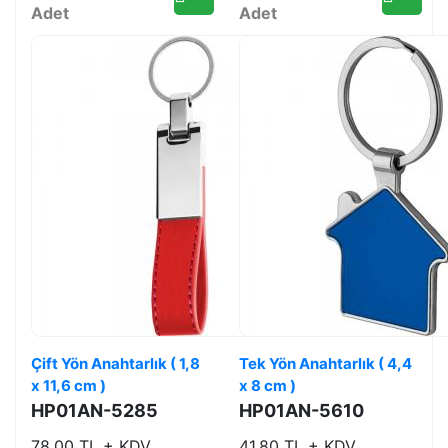
Adet
Adet
Çift Yön Anahtarlık ( 1,8
Tek Yön Anahtarlık ( 4,4
x 11,6 cm )
x 8 cm )
HP01AN-5285
HP01AN-5610
78,00 TL + KDV
41,80 TL + KDV