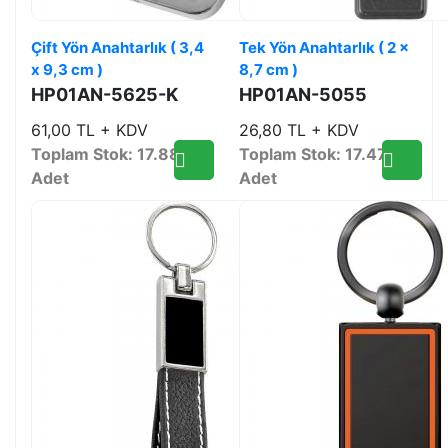
Çift Yön Anahtarlık ( 3,4
Tek Yön Anahtarlık ( 2 x
x 9,3 cm )
8,7 cm )
HP01AN-5625-K
HP01AN-5055
61,00 TL + KDV
26,80 TL + KDV
Toplam Stok: 17.884
Toplam Stok: 17.472
Adet
Adet