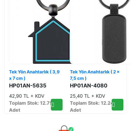
Tek Yön Anahtarlık ( 3,9
Tek Yön Anahtarlık ( 2 x
x 7 cm )
7,5 cm )
HP01AN-5635
HP01AN-4080
42,90 TL + KDV
25,40 TL + KDV
Toplam Stok: 12.755
Toplam Stok: 12.243
Adet
Adet