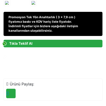
Promosyon Tek Yön Anahtarlık ( 3 x 7,9 cm )
fiyatı
mız baskı ve KDV hariç liste fiyatıdır.
İndirimli fiyatlar için bizlere aşağıdaki iletişim
kanallarından ulaşabilirsiniz.
Tıkla Teklif Al
Teklif Talebi
Ara Teklif Al
Ürünü Paylaş: