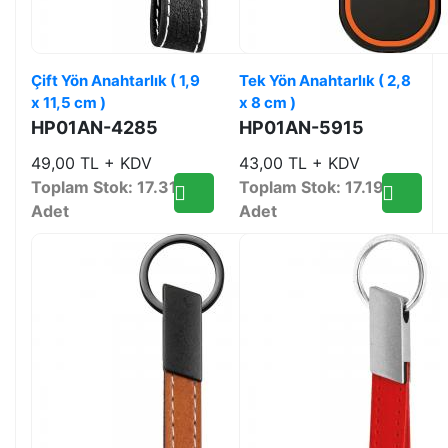
Çift Yön Anahtarlık ( 1,9
Tek Yön Anahtarlık ( 2,8
x 11,5 cm )
x 8 cm )
HP01AN-4285
HP01AN-5915
49,00 TL + KDV
43,00 TL + KDV
Toplam Stok: 17.319
Toplam Stok: 17.192
Adet
Adet