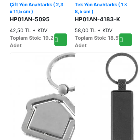
Çift Yön Anahtarlık ( 2,3
Tek Yön Anahtarlık ( 1 x
x 11,5 cm )
8,5 cm )
HP01AN-5095
HP01AN-4183-K
42,50 TL + KDV
58,00 TL + KDV
Toplam Stok: 19.260
Toplam Stok: 18.578
Adet
Adet