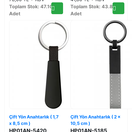
Toplam Stok: 47.108
Toplam Stok: 43.816
Adet
Adet
Çift Yön Anahtarlık ( 1,7
Çift Yön Anahtarlık ( 2 x
x 8,5 cm )
10,5 cm )
HP01AN-5420
HP01AN-5185