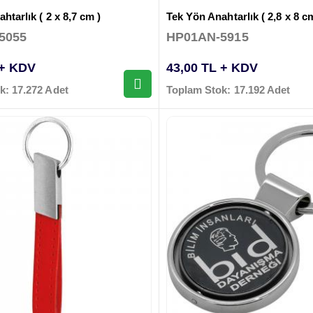
htarlık ( 2 x 8,7 cm )
Tek Yön Anahtarlık ( 2,8 x 8 c
5055
HP01AN-5915
 + KDV
43,00 TL + KDV
k: 17.272 Adet
Toplam Stok: 17.192 Adet