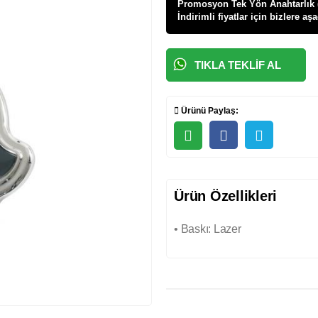
Promosyon Tek Yön Anahtarlık ( 3
İndirimli fiyatlar için bizlere aş
TIKLA TEKLIF AL
Ürünü Paylaş:
Ürün Özellikleri
• Baskı: Lazer