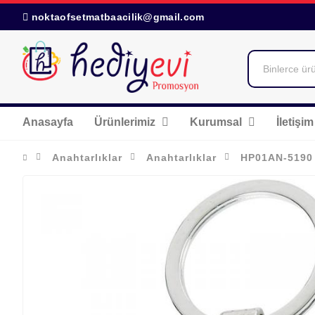
noktaofsetmatbaacilik@gmail.com
Anasayfa
Ürünlerimiz
Kurumsal
İletişim
Anahtarlıklar
Anahtarlıklar
HP01AN-5190 T