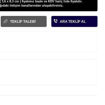
,6 x 8,3 cm ) fiyatı
mız baskı ve KDV hariç liste fiyatıdır.
ağıdaki iletişim kanallarından ulaşabilirsiniz.
TEKLIF TALEBI
ARA TEKLIF AL