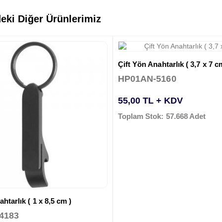
eki Diğer Ürünlerimiz
Çift Yön Anahtarlık ( 3,7 x 7 c
HP01AN-5160
55,00 TL + KDV
Toplam Stok: 57.668 Adet
htarlık ( 1 x 8,5 cm )
4183