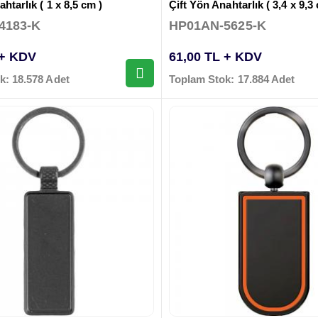
htarlık ( 1 x 8,5 cm )
Çift Yön Anahtarlık ( 3,4 x 9,3
4183-K
HP01AN-5625-K
 + KDV
61,00 TL + KDV
k: 18.578 Adet
Toplam Stok: 17.884 Adet