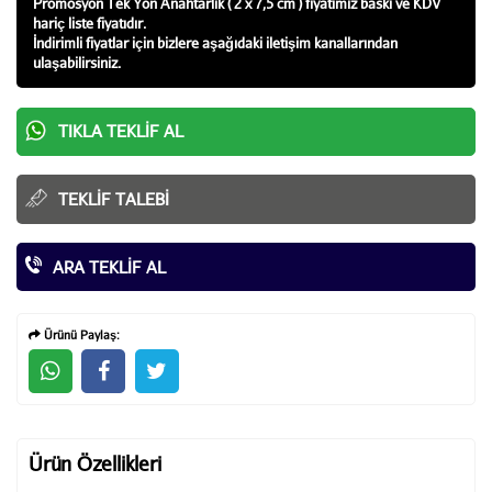
Promosyon Tek Yön Anahtarlık ( 2 x 7,5 cm ) fiyatı
mız baskı ve KDV
hariç liste fiyatıdır.
İndirimli fiyatlar için bizlere aşağıdaki iletişim kanallarından
ulaşabilirsiniz.
TIKLA TEKLIF AL
TEKLIF TALEBI
ARA TEKLIF AL
Ürünü Paylaş:
Ürün Özellikleri