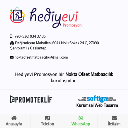
+90 (536) 934 37 35
Değirmiçem Mahallesi 6041 Nolu Sokak 24 C, 27090
Şehitkamil / Gaziantep
noktaofsetmatbaacilik@gmail.com
Hediyevi Promosyon bir
Nokta Ofset Matbaacılık
kuruluşudur.
Kurumsal Web Tasarım
Anasayfa
Telefon
WhatsApp
İletişim