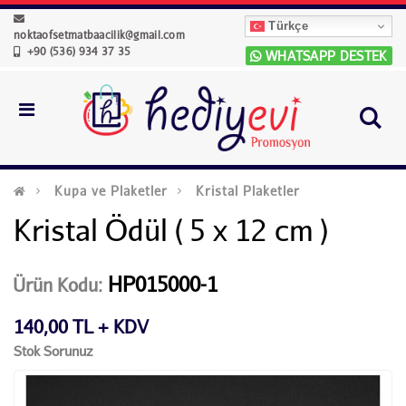
Türkçe
noktaofsetmatbaacilik@gmail.com
+90 (536) 934 37 35
WHATSAPP DESTEK
Kupa ve Plaketler
Kristal Plaketler
Kristal Ödül ( 5 x 12 cm )
HP015000-1
Ürün Kodu:
140,00 TL + KDV
Stok Sorunuz