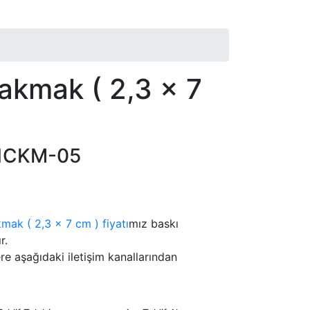
Çakmak ( 2,3 x 7
1CKM-05
ak ( 2,3 x 7 cm ) fiyatı
mız baskı
r.
lere aşağıdaki iletişim kanallarından