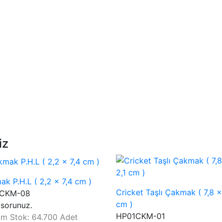
iz
k P.H.L ( 2,2 x 7,4 cm )
Cricket Taşlı Çakmak ( 7,8 x
CKM-08
cm )
 sorunuz.
HP01CKM-01
am Stok: 64.700 Adet