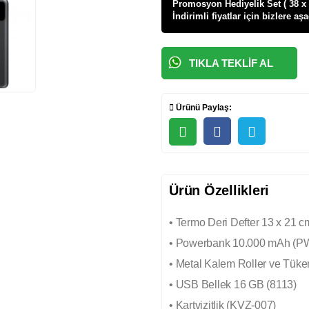
Promosyon Hediyelik Set ( 38 x 2
İndirimli fiyatlar için bizlere aş
TIKLA TEKLIF AL
Ürünü Paylaş:
Ürün Özellikleri
• Termo Deri Defter 13 x 21 c
• Powerbank 10.000 mAh (P
• Metal Kalem Roller ve Tük
• USB Bellek 16 GB (8113)
• Kartvizitlik (KVZ-007)