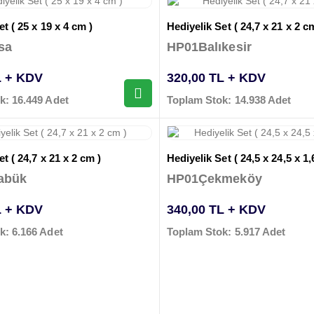
t ( 25 x 19 x 4 cm )
Hediyelik Set ( 24,7 x 21 x 2 c
sa
HP01Balıkesir
L + KDV
320,00 TL + KDV
k: 16.449 Adet
Toplam Stok: 14.938 Adet
t ( 24,7 x 21 x 2 cm )
Hediyelik Set ( 24,5 x 24,5 x 1,
abük
HP01Çekmeköy
L + KDV
340,00 TL + KDV
k: 6.166 Adet
Toplam Stok: 5.917 Adet