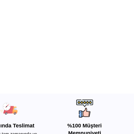
ında Teslimat
%100 Müşteri
Memnuniyeti
iz tam zamanında ve