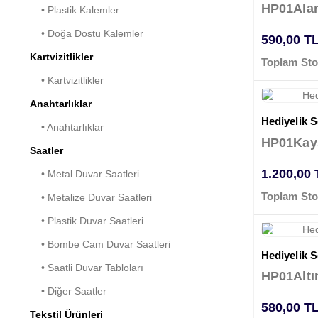
HP01Ala
• Plastik Kalemler
• Doğa Dostu Kalemler
590,00 T
Kartvizitlikler
Toplam Sto
• Kartvizitlikler
Anahtarlıklar
Hediyelik Se
• Anahtarlıklar
HP01Kay
Saatler
1.200,00
• Metal Duvar Saatleri
Toplam Sto
• Metalize Duvar Saatleri
• Plastik Duvar Saatleri
• Bombe Cam Duvar Saatleri
Hediyelik Se
• Saatli Duvar Tabloları
HP01Altı
• Diğer Saatler
580,00 T
Tekstil Ürünleri