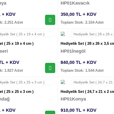
nya
HP01Kavacık
L + KDV
350,00 TL + KDV
k: 2.251 Adet
Toplam Stok: 2.154 Adet
t ( 25 x 19 x 4 cm )
Hediyelik Set ( 28 x 26 x 3,5 c
seri
HP01İnegöl
 TL + KDV
840,00 TL + KDV
k: 1.827 Adet
Toplam Stok: 1.544 Adet
t ( 25 x 25 x 3 cm )
Hediyelik Set ( 24,7 x 21 x 2 c
ndağ
HP01Konya
L + KDV
910,00 TL + KDV