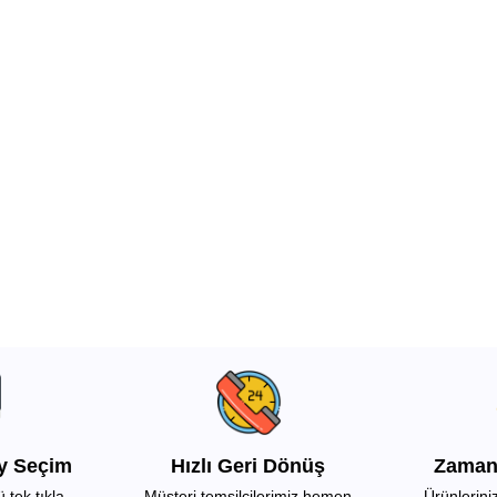
ay Seçim
Hızlı Geri Dönüş
Zaman
 tek tıkla
Müşteri temsilcilerimiz hemen
Ürünlerin