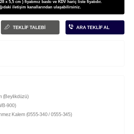
8 x 5,5 cm ) fiyatı
mız baskı ve KDV hariç liste fiyatıdır.
ağıdaki iletişim kanallarından ulaşabilirsiniz.
TEKLIF TALEBI
ARA TEKLIF AL
m (Beylikdüzü)
WB-900)
enmez Kalem (0555-340 / 0555-345)