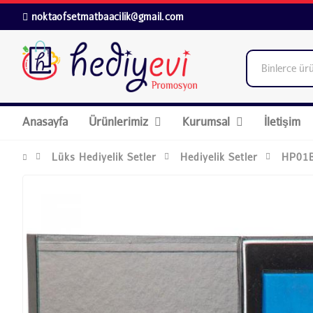
noktaofsetmatbaacilik@gmail.com
Anasayfa
Ürünlerimiz
Kurumsal
İletişim
Lüks Hediyelik Setler
Hediyelik Setler
HP01Bu