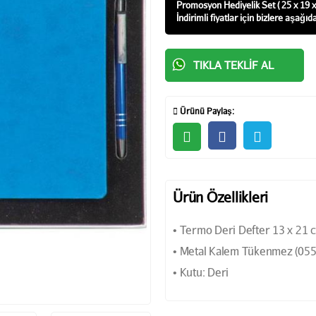
Promosyon Hediyelik Set ( 25 x 19 x 
İndirimli fiyatlar için bizlere aşağıd
TIKLA TEKLIF AL
Ürünü Paylaş:
Ürün Özellikleri
• Termo Deri Defter 13 x 21 
• Metal Kalem Tükenmez (055
• Kutu: Deri