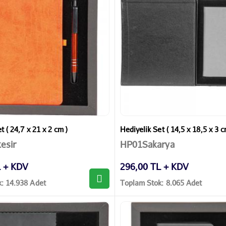
t ( 24,7 x 21 x 2 cm )
Hediyelik Set ( 14,5 x 18,5 x 3 c
esir
HP01Sakarya
L + KDV
296,00 TL + KDV
: 14.938 Adet
Toplam Stok: 8.065 Adet