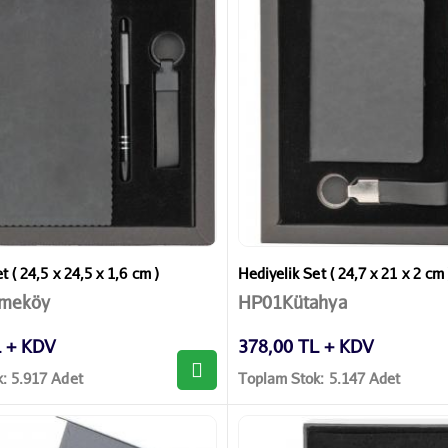
t ( 24,5 x 24,5 x 1,6 cm )
Hediyelik Set ( 24,7 x 21 x 2 cm 
meköy
HP01Kütahya
L + KDV
378,00 TL + KDV
: 5.917 Adet
Toplam Stok: 5.147 Adet