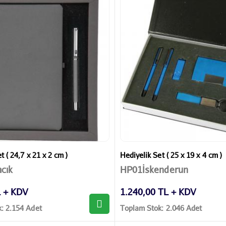
t ( 24,7 x 21 x 2 cm )
Hediyelik Set ( 25 x 19 x 4 cm )
cık
HP01İskenderun
L + KDV
1.240,00 TL + KDV
: 2.154 Adet
Toplam Stok: 2.046 Adet