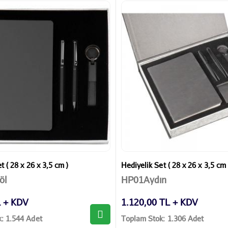
t ( 28 x 26 x 3,5 cm )
Hediyelik Set ( 28 x 26 x 3,5 cm 
öl
HP01Aydın
L + KDV
1.120,00 TL + KDV
: 1.544 Adet
Toplam Stok: 1.306 Adet