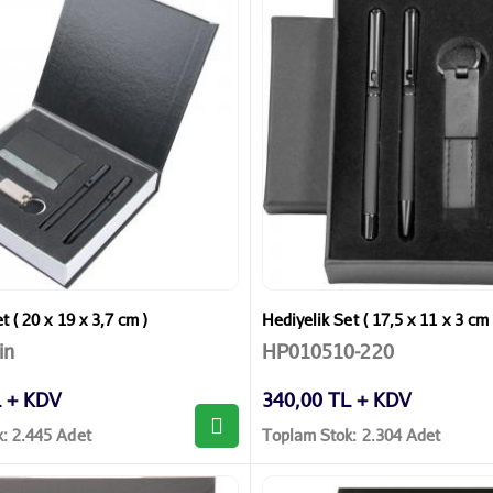
t ( 20 x 19 x 3,7 cm )
Hediyelik Set ( 17,5 x 11 x 3 cm 
in
HP010510-220
L + KDV
340,00 TL + KDV
: 2.445 Adet
Toplam Stok: 2.304 Adet