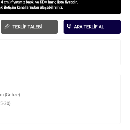
4 cm ) fiyatı
mız baskı ve KDV hariç liste fiyatıdır.
aki iletişim kanallarından ulaşabilirsiniz.
TEKLIF TALEBI
ARA TEKLIF AL
cm (Gebze)
5-30)