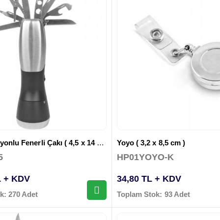
Çok Fonksiyonlu Fenerli Çakı ( 4,5 x 14 cm )
Yoyo ( 3,2 x 8,5 cm )
5
HP01YOYO-K
L + KDV
34,80 TL + KDV
k: 270 Adet
Toplam Stok: 93 Adet