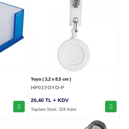
Yoyo ( 3,2 x 8,5 cm )
HP01YOYO-P
20,40 TL + KDV
Toplam Stok: 324 Adet