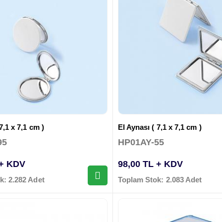
7,1 x 7,1 cm )
El Aynası ( 7,1 x 7,1 cm )
95
HP01AY-55
 + KDV
98,00 TL + KDV
k: 2.282 Adet
Toplam Stok: 2.083 Adet