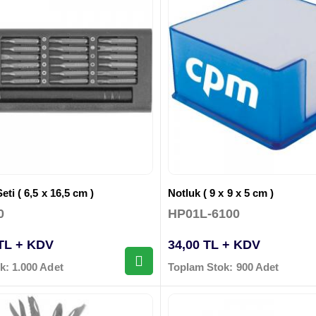
eti ( 6,5 x 16,5 cm )
Notluk ( 9 x 9 x 5 cm )
0
HP01L-6100
 TL + KDV
34,00 TL + KDV
k: 1.000 Adet
Toplam Stok: 900 Adet