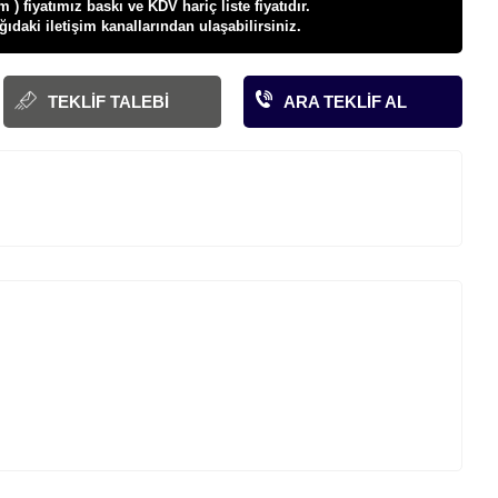
 ) fiyatı
mız baskı ve KDV hariç liste fiyatıdır.
ağıdaki iletişim kanallarından ulaşabilirsiniz.
TEKLIF TALEBI
ARA TEKLIF AL