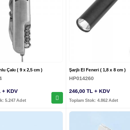
lu Çakı ( 9 x 2,5 cm )
Şarjlı El Feneri ( 1,8 x 8 cm )
4
HP014260
L + KDV
246,00 TL + KDV
k: 5.247 Adet
Toplam Stok: 4.862 Adet