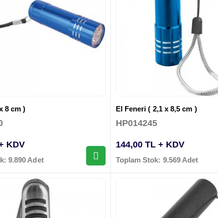
x 8 cm )
El Feneri ( 2,1 x 8,5 cm )
0
HP014245
 + KDV
144,00 TL + KDV
k: 9.890 Adet
Toplam Stok: 9.569 Adet