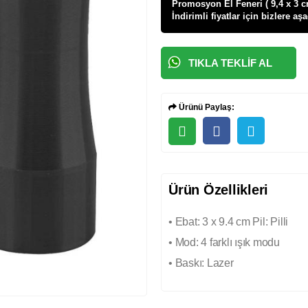
Promosyon El Feneri ( 9,4 x 3 cm
İndirimli fiyatlar için bizlere aş
TIKLA TEKLIF AL
Ürünü Paylaş:
Ürün Özellikleri
• Ebat: 3 x 9.4 cm Pil: Pilli
• Mod: 4 farklı ışık modu
• Baskı: Lazer