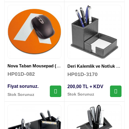
Nova Taban Mousepad ( 18 x 22 cm )
Deri Kalemlik ve Notluk ( 9,5 x 10,5 x 23,5 cm )
HP01D-082
HP01D-3170
Fiyat sorunuz.
200,00 TL + KDV
Stok Sorunuz
Stok Sorunuz