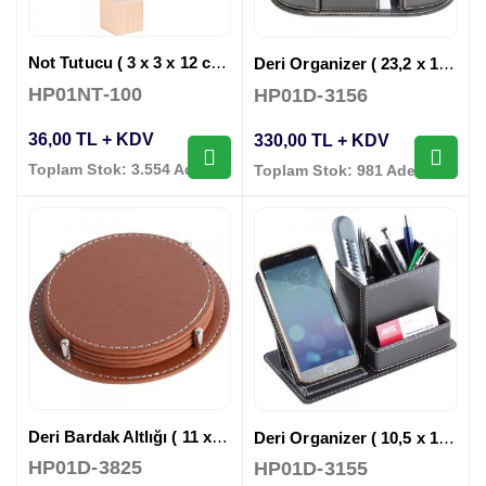
Not Tutucu ( 3 x 3 x 12 cm )
Deri Organizer ( 23,2 x 10,5 x 9 cm )
HP01NT-100
HP01D-3156
36,00 TL + KDV
330,00 TL + KDV
Toplam Stok: 3.554 Adet
Toplam Stok: 981 Adet
Deri Bardak Altlığı ( 11 x 11 cm )
Deri Organizer ( 10,5 x 10,5 x 21 cm )
HP01D-3825
HP01D-3155