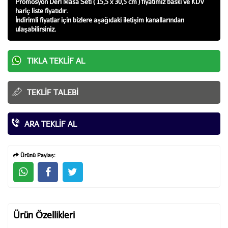
Promosyon Deri Masa Seti ( 15,5 x 30,5 cm ) fiyatı
mız baskı ve KDV
hariç liste fiyatıdır.
İndirimli fiyatlar için bizlere aşağıdaki iletişim kanallarından
ulaşabilirsiniz.
TIKLA TEKLIF AL
TEKLIF TALEBI
ARA TEKLIF AL
Ürünü Paylaş:
Ürün Özellikleri